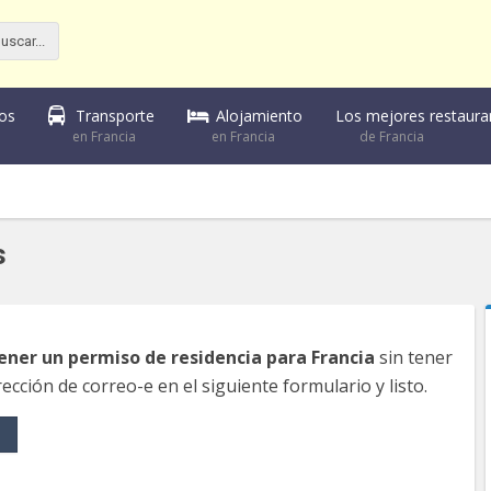
Alojamiento
Los mejores restaura
sos
Transporte
en Francia
de Francia
en Francia
s
ner un permiso de residencia para Francia
sin tener
ección de correo-e en el siguiente formulario y listo.