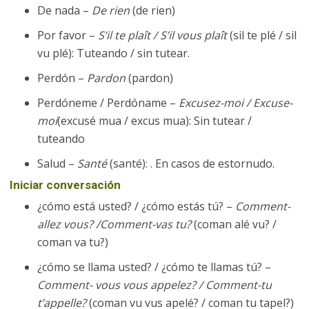
De nada –
De rien
(de rien)
Por favor –
S’il te plaît / S’il vous plaît
(sil te plé / sil
vu plé): Tuteando / sin tutear.
Perdón –
Pardon
(pardon)
Perdóneme / Perdóname –
Excusez-moi / Excuse-
moi
(excusé mua / excus mua): Sin tutear /
tuteando
Salud –
Santé
(santé): . En casos de estornudo.
Iniciar conversación
¿cómo está usted? / ¿cómo estás tú? –
Comment-
allez vous? /Comment-vas tu?
(coman alé vu? /
coman va tu?)
¿cómo se llama usted? / ¿cómo te llamas tú? –
Comment- vous vous appelez? / Comment-tu
t’appelle?
(coman vu vus apelé? / coman tu tapel?)