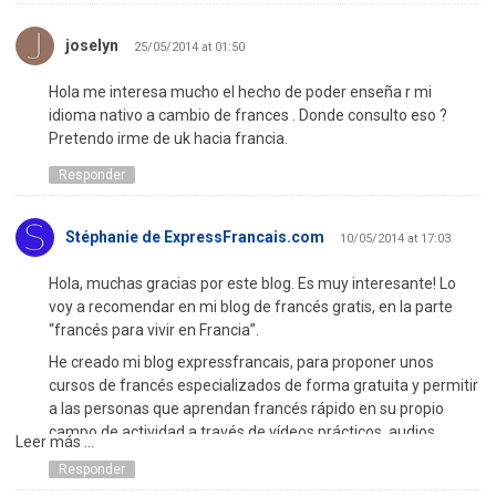
joselyn
25/05/2014 at 01:50
Hola me interesa mucho el hecho de poder enseña r mi
idioma nativo a cambio de frances . Donde consulto eso ?
Pretendo irme de uk hacia francia.
Responder
Stéphanie de ExpressFrancais.com
10/05/2014 at 17:03
Hola, muchas gracias por este blog. Es muy interesante! Lo
voy a recomendar en mi blog de francés gratis, en la parte
“francés para vivir en Francia”.
He creado mi blog expressfrancais, para proponer unos
cursos de francés especializados de forma gratuita y permitir
a las personas que aprendan francés rápido en su propio
campo de actividad a través de vídeos prácticos, audios,
Leer más ...
diálogos, películas en francés con subtitulo, ejercicios
Responder
interactivos y mucho más.