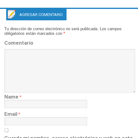
El curso de francés para empezar o revisar el francés :
http://expressfrancais.com/curso-gratis-de-frances/
AGREGAR COMENTARIO
• Francés de negocios /Francés para empresas
http://expressfrancais.com/frances-empresarial/
Tu dirección de correo electrónico no será publicada.
Los campos
• Preparar una entrevista de trabajo en francés
obligatorios están marcados con
*
http://expressfrancais.com/preparar-entrevista-de-trabajo-
Comentario
en-frances/
• Francés para el turismo
http://expressfrancais.com/frances-para-el-turismo/
• francés para las secretarias
http://expressfrancais.com/frances-gratis-para-secretarias/
• francés médico
http://expressfrancais.com/curso-frances-
medico/
• francés inmobiliario
http://expressfrancais.com/frances-
inmobiliario/
Name
*
• francés para viajar
http://expressfrancais.com/frances-
para-viajar/
Email
• y mucho más!
*
Espero que mi blog
http://expressfrancais.com/
sea útil.
À bientôt!