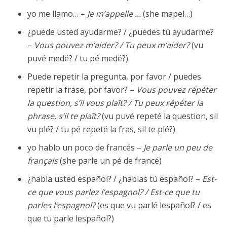
yo me llamo… –
Je m’appelle …
(she mapel…)
¿puede usted ayudarme? / ¿puedes tú ayudarme?
–
Vous pouvez m’aider? / Tu peux m’aider?
(vu
puvé medé? / tu pé medé?)
Puede repetir la pregunta, por favor / puedes
repetir la frase, por favor? –
Vous pouvez répéter
la question, s’il vous plaît? / Tu peux répéter la
phrase, s’il te plaît?
(vu puvé repeté la question, sil
vu plé? / tu pé repeté la fras, sil te plé?)
yo hablo un poco de francés –
Je parle un peu de
français
(she parle un pé de francé)
¿habla usted español? / ¿hablas tú español? –
Est-
ce que vous parlez l’espagnol? / Est-ce que tu
parles l’espagnol?
(es que vu parlé lespañol? / es
que tu parle lespañol?)