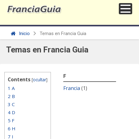
Inicio
Temas en Francia Guia
Temas en Francia Guia
F
Contents
[
ocultar
]
Francia
(1)
1
A
2
B
3
C
4
D
5
F
6
H
7
I