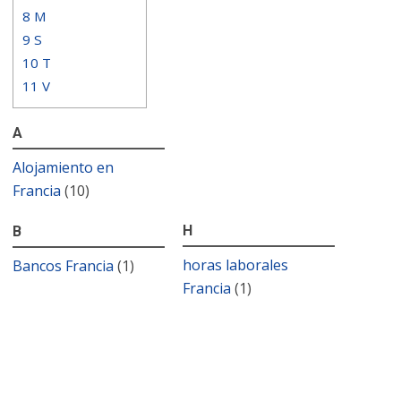
8
M
9
S
10
T
11
V
A
Alojamiento en
Francia
(10)
H
B
horas laborales
Bancos Francia
(1)
Francia
(1)