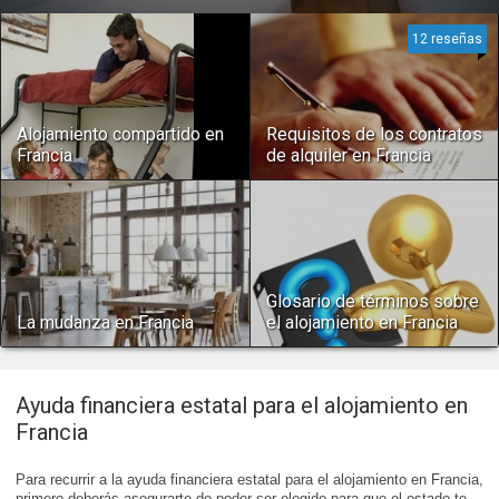
12 reseñas
Alojamiento compartido en
Requisitos de los contratos
Francia
de alquiler en Francia
Glosario de términos sobre
La mudanza en Francia
el alojamiento en Francia
Ayuda financiera estatal para el alojamiento en
Francia
Para recurrir a la ayuda financiera estatal para el alojamiento en Francia,
primero deberás asegurarte de poder ser elegido para que el estado te