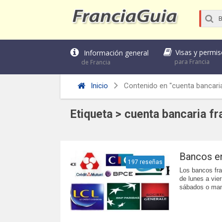
Visas y permi
Información general
para Francia
de Francia
Inicio
Contenido en "cuenta bancaria
Etiqueta > cuenta bancaria fr
Bancos en
197 reseñas
Los bancos fra
de lunes a vie
sábados o man