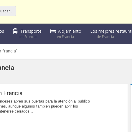
Alojamiento
Los mejores restaura
sos
Transporte
en Francia
de Francia
en Francia
 francia"
ancia
 Francia
nceses abren sus puertas para la atención al público
rnes, aunque algunos también pueden abrir los
tenerse cerrados...